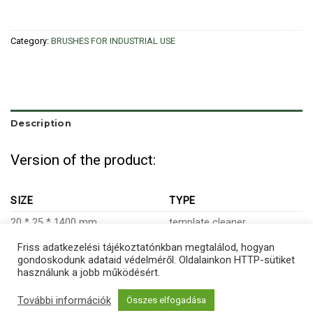
Category:
BRUSHES FOR INDUSTRIAL USE
Description
Version of the product:
SIZE
TYPE
20 * 25 * 1400 mm
template cleaner
Friss adatkezelési tájékoztatónkban megtalálod, hogyan
gondoskodunk adataid védelméről. Oldalainkon HTTP-sütiket
használunk a jobb működésért.
Copyright 2026 ©
Netwerk
További információk
Összes elfogadása
About
Contact
Privacy policy
Terms and conditions